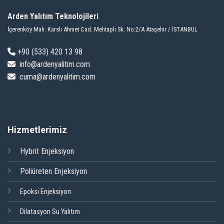
Arden Yalıtım Teknolojileri
İçerenköy Mah. Karslı Ahmet Cad. Mehtaplı Sk. No:2/A Ataşehir / İSTANBUL
+9
0 (533) 420 13 98
info@ardenyalitim.com
cuma@ardenyalitim.com
Hizmetlerimiz
Hybrit Enjeksiyon
Poliüreten Enjeksiyon
Epoksi Enjeksiyon
Dilatasyon Su Yalıtım