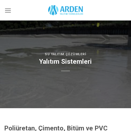
Skip
to
content
SU YALITIM ÇÖZÜMLERI
Yalıtım Sistemleri
Poliüretan, Çimento, Bitüm ve PVC