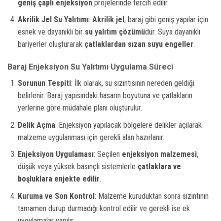
geniş çaplı enjeksiyon
projelerinde tercih edilir.
Akrilik Jel Su Yalıtımı
:
Akrilik jel
, baraj gibi geniş yapılar için
esnek ve dayanıklı bir
su yalıtım çözümü
dür. Suya dayanıklı
bariyerler oluşturarak
çatlaklardan sızan suyu engeller
.
Baraj Enjeksiyon Su Yalıtımı Uygulama Süreci
Sorunun Tespiti
: İlk olarak, su sızıntısının nereden geldiği
belirlenir. Baraj yapısındaki hasarın boyutuna ve çatlakların
yerlerine göre müdahale planı oluşturulur.
Delik Açma
: Enjeksiyon yapılacak bölgelere delikler açılarak
malzeme uygulanması için gerekli alan hazırlanır.
Enjeksiyon Uygulaması
: Seçilen
enjeksiyon malzemesi
,
düşük veya yüksek basınçlı sistemlerle
çatlaklara ve
boşluklara enjekte edilir
.
Kuruma ve Son Kontrol
: Malzeme kuruduktan sonra sızıntının
tamamen durup durmadığı kontrol edilir ve gerekli ise ek
uygulamalar yapılır.