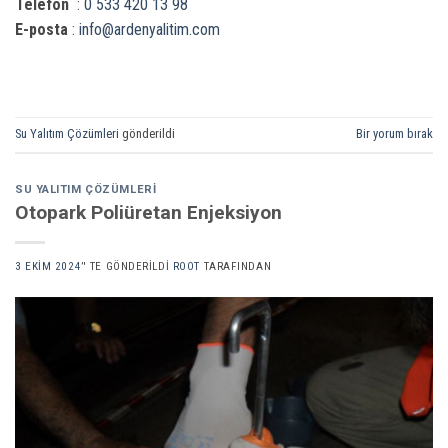
Telefon
:
0 533 420 13 98
E-posta
:
info@ardenyalitim.com
Su Yalıtım Çözümleri
gönderildi
Bir yorum bırak
SU YALITIM ÇÖZÜMLERI
Otopark Poliüretan Enjeksiyon
3 EKIM 2024
’' TE GÖNDERILDI
ROOT
TARAFINDAN