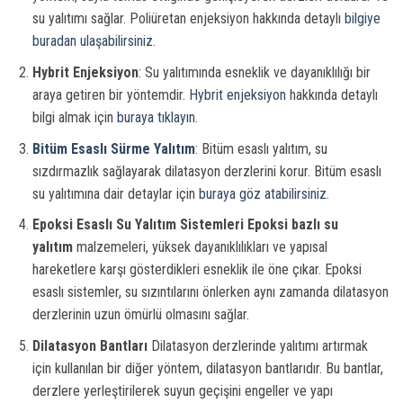
su yalıtımı sağlar. Poliüretan enjeksiyon hakkında detaylı
bilgiye
buradan ulaşabilirsiniz.
Hybrit Enjeksiyon
: Su yalıtımında esneklik ve dayanıklılığı bir
araya getiren bir yöntemdir.
Hybrit enjeksiyon
hakkında detaylı
bilgi almak için
buraya tıklayın
.
Bitüm Esaslı Sürme Yalıtım
: Bitüm esaslı yalıtım, su
sızdırmazlık sağlayarak dilatasyon derzlerini korur. Bitüm esaslı
su yalıtımına dair detaylar için
buraya göz atabilirsiniz.
Epoksi Esaslı Su Yalıtım Sistemleri
Epoksi bazlı su
yalıtım
malzemeleri, yüksek dayanıklılıkları ve yapısal
hareketlere karşı gösterdikleri esneklik ile öne çıkar. Epoksi
esaslı sistemler, su sızıntılarını önlerken aynı zamanda dilatasyon
derzlerinin uzun ömürlü olmasını sağlar.
Dilatasyon Bantları
Dilatasyon derzlerinde yalıtımı artırmak
için kullanılan bir diğer yöntem, dilatasyon bantlarıdır. Bu bantlar,
derzlere yerleştirilerek suyun geçişini engeller ve yapı