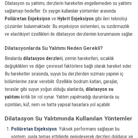
Dilatasyon su yalıtımı, derzlerin hareketini engellemeden su yalıtımı
sağlamayı hedefler. En yaygın kullanılan yöntemler arasında
Poliüretan Enjeksiyon
ve
Hybrit Enjeksiyon
gibi ileri teknoloji
çözümler bulunmaktadır. Bu enjeksiyon sistemleri, su sızdırmazlık
ve elastikiyet özellikleri ile dilatasyon derzlerinin korunmasını sağlar.
Dilatasyonlarda Su Yalıtımı Neden Gerekli?
Binalarda
dilatasyon derzleri
, zemin hareketleri, sıcaklık
değişiklikleri ve diğer çevresel faktörlere bağlı olarak hareket eder.
Bu hareketler sırasında, suyun bu derzlerden sızması yapının iç
bölümlerine zarar verebilir. Özellikle bodrum katları, garajlar,
teraslar gibi suyun yoğun olduğu alanlarda,
dilatasyon su
yalıtımı
kritik bir rol oynar. Yalıtım yapılmadığı durumlarda su
sızıntıları, küf, nem ve hatta yapısal hasarlara yol açabilir.
Dilatasyon Su Yalıtımında Kullanılan Yöntemler
Poliüretan Enjeksiyon
: Yüksek performans sağlayan bu
yöntem, suyla temas ettiğinde genişleyerek derzleri doldurur ve