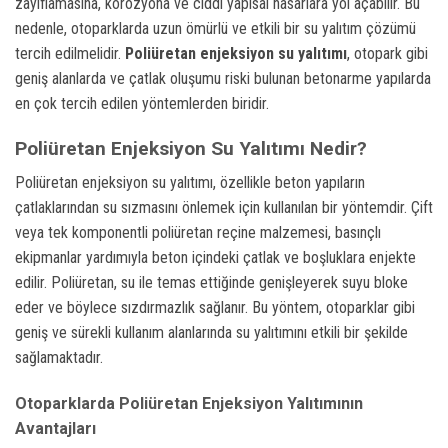
zayıflamasına, korozyona ve ciddi yapısal hasarlara yol açabilir. Bu
nedenle, otoparklarda uzun ömürlü ve etkili bir su yalıtım çözümü
tercih edilmelidir.
Poliüretan enjeksiyon su yalıtımı
, otopark gibi
geniş alanlarda ve çatlak oluşumu riski bulunan betonarme yapılarda
en çok tercih edilen yöntemlerden biridir.
Poliüretan Enjeksiyon Su Yalıtımı Nedir?
Poliüretan enjeksiyon su yalıtımı, özellikle beton yapıların
çatlaklarından su sızmasını önlemek için kullanılan bir yöntemdir. Çift
veya tek komponentli poliüretan reçine malzemesi, basınçlı
ekipmanlar yardımıyla beton içindeki çatlak ve boşluklara enjekte
edilir. Poliüretan, su ile temas ettiğinde genişleyerek suyu bloke
eder ve böylece sızdırmazlık sağlanır. Bu yöntem, otoparklar gibi
geniş ve sürekli kullanım alanlarında su yalıtımını etkili bir şekilde
sağlamaktadır.
Otoparklarda Poliüretan Enjeksiyon Yalıtımının
Avantajları