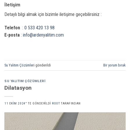
İletişim
Detaylı bilgi almak için bizimle iletişime geçebilirsiniz :
Telefon
:
0 533 420 13 98
E-posta
:
info@ardenyalitim.com
Su Yalıtım Çözümleri
gönderildi
Bir yorum bırak
SU YALITIM ÇÖZÜMLERI
Dilatasyon
11 EKIM 2024
’' TE GÖNDERILDI
ROOT
TARAFINDAN