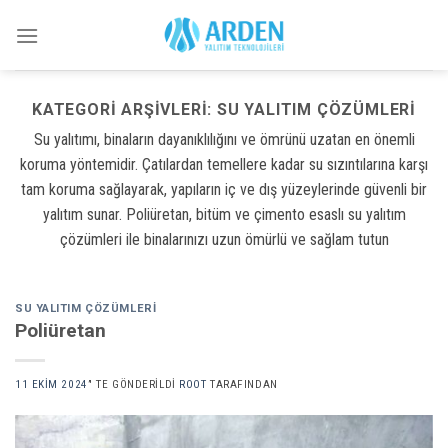
Skip
to
content
KATEGORI ARŞIVLERI:
SU YALITIM ÇÖZÜMLERI
Su yalıtımı, binaların dayanıklılığını ve ömrünü uzatan en önemli
koruma yöntemidir. Çatılardan temellere kadar su sızıntılarına karşı
tam koruma sağlayarak, yapıların iç ve dış yüzeylerinde güvenli bir
yalıtım sunar. Poliüretan, bitüm ve çimento esaslı su yalıtım
çözümleri ile binalarınızı uzun ömürlü ve sağlam tutun
SU YALITIM ÇÖZÜMLERI
Poliüretan
11 EKIM 2024
’' TE GÖNDERILDI
ROOT
TARAFINDAN