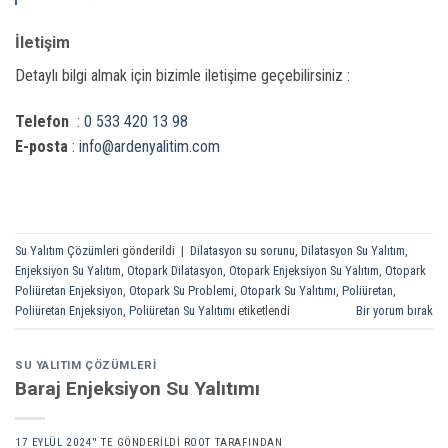
İletişim
Detaylı bilgi almak için bizimle iletişime geçebilirsiniz :
Telefon
:
0 533 420 13 98
E-posta
:
info@ardenyalitim.com
Su Yalıtım Çözümleri
gönderildi
|
Dilatasyon su sorunu
,
Dilatasyon Su Yalıtım
,
Enjeksiyon Su Yalıtım
,
Otopark Dilatasyon
,
Otopark Enjeksiyon Su Yalıtım
,
Otopark
Poliüretan Enjeksiyon
,
Otopark Su Problemi
,
Otopark Su Yalıtımı
,
Poliüretan
,
Poliüretan Enjeksiyon
,
Poliüretan Su Yalıtımı
etiketlendi
Bir yorum bırak
SU YALITIM ÇÖZÜMLERI
Baraj Enjeksiyon Su Yalıtımı
17 EYLÜL 2024
’' TE GÖNDERILDI
ROOT
TARAFINDAN