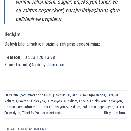
verimli çalışmasını sağlar. Enjeksiyon türleri ve
su yalıtım seçenekleri, barajın ihtiyaçlarına göre
belirlenir ve uygulanır.
İletişim
Detaylı bilgi almak için bizimle iletişime geçebilirsiniz :
Telefon
:
0 533 420 13 98
E-posta
:
info@ardenyalitim.com
Su Yalıtım Çözümleri
gönderildi
|
Akrilik Jel
,
Akrilik Jel Enjeksiyonu
,
Baraj Su
Yalıtım
,
Çimento Enjeksiyon
,
Dilatasyon Su Yalıtım
,
Epoksi Enjeksiyon
,
İzolasyon
,
Onarım Güçlendirme
,
Otopark Enjeksiyon Su Yalıtım
,
Poliüretan Enjeksiyon
,
Silikat
Enjeksiyon
,
Tünel Su Yalıtım
etiketlendi
Bir yorum bırak
SU YALITIM ÇÖZÜMLERI