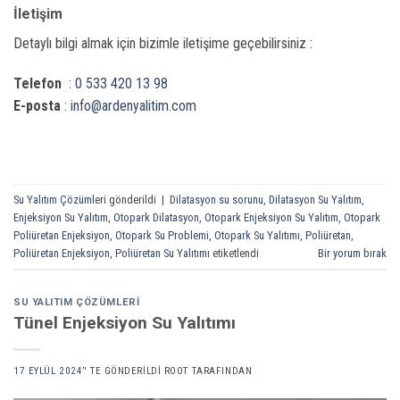
İletişim
Detaylı bilgi almak için bizimle iletişime geçebilirsiniz :
Telefon
:
0 533 420 13 98
E-posta
:
info@ardenyalitim.com
Su Yalıtım Çözümleri
gönderildi
|
Dilatasyon su sorunu
,
Dilatasyon Su Yalıtım
,
Enjeksiyon Su Yalıtım
,
Otopark Dilatasyon
,
Otopark Enjeksiyon Su Yalıtım
,
Otopark
Poliüretan Enjeksiyon
,
Otopark Su Problemi
,
Otopark Su Yalıtımı
,
Poliüretan
,
Poliüretan Enjeksiyon
,
Poliüretan Su Yalıtımı
etiketlendi
Bir yorum bırak
SU YALITIM ÇÖZÜMLERI
Tünel Enjeksiyon Su Yalıtımı
17 EYLÜL 2024
’' TE GÖNDERILDI
ROOT
TARAFINDAN