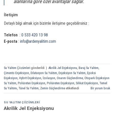
alanlarına göre özel avantajlar sağlar.
İletişim
Detaylı bilgi almak için bizimle iletişime geçebilirsiniz :
Telefon
:
0 533 420 13 98
E-posta
:
info@ardenyalitim.com
Su Yalıtım Çözümleri
gönderildi
|
Akrilik Jel Enjeksiyonu
,
Baraj Su Yalıtım
,
Çimento Enjeksiyon
,
Dilatasyon Su Yalıtım
,
Enjeksiyon Su Yalıtım
,
Epoksi
Enjeksiyon
,
Hybrit Enjeksiyon
,
İzolasyon
,
Onarım Güçlendirme
,
Otopark Enjeksiyon
Su Yalıtım
,
Poliüretan Enjeksiyon
,
Poliüreten Enjeksiyon
,
Silikat Enjeksiyon
,
Temel
Su Yalıtımı
,
Tünel Su Yalıtım
,
Zemin Güçlendirme
etiketlendi
Bir yorum bırak
SU YALITIM ÇÖZÜMLERI
Akrilik Jel Enjeksiyonu