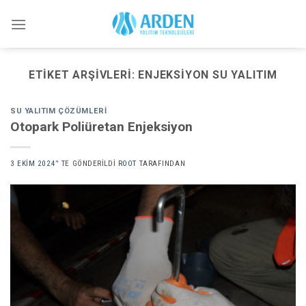
Skip
to
content
ETIKET ARŞIVLERI:
ENJEKSIYON SU YALITIM
SU YALITIM ÇÖZÜMLERI
Otopark Poliüretan Enjeksiyon
3 EKIM 2024
’' TE GÖNDERILDI
ROOT
TARAFINDAN