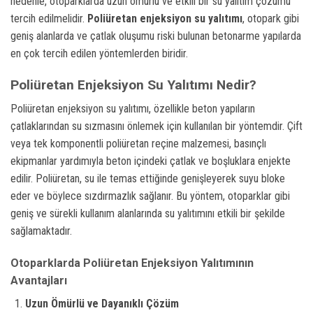
nedenle, otoparklarda uzun ömürlü ve etkili bir su yalıtım çözümü
tercih edilmelidir.
Poliüretan enjeksiyon su yalıtımı
, otopark gibi
geniş alanlarda ve çatlak oluşumu riski bulunan betonarme yapılarda
en çok tercih edilen yöntemlerden biridir.
Poliüretan Enjeksiyon Su Yalıtımı Nedir?
Poliüretan enjeksiyon su yalıtımı, özellikle beton yapıların
çatlaklarından su sızmasını önlemek için kullanılan bir yöntemdir. Çift
veya tek komponentli poliüretan reçine malzemesi, basınçlı
ekipmanlar yardımıyla beton içindeki çatlak ve boşluklara enjekte
edilir. Poliüretan, su ile temas ettiğinde genişleyerek suyu bloke
eder ve böylece sızdırmazlık sağlanır. Bu yöntem, otoparklar gibi
geniş ve sürekli kullanım alanlarında su yalıtımını etkili bir şekilde
sağlamaktadır.
Otoparklarda Poliüretan Enjeksiyon Yalıtımının
Avantajları
Uzun Ömürlü ve Dayanıklı Çözüm