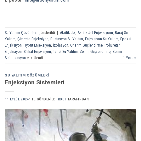
Su Yalıtım Çözümleri
gönderildi
|
Akrilik Jel
,
Akrilik Jel Enjeksiyonu
,
Baraj Su
Yalıtım
,
Çimento Enjeksiyon
,
Dilatasyon Su Yalıtım
,
Enjeksiyon Su Yalıtım
,
Epoksi
Enjeksiyon
,
Hybrit Enjeksiyon
,
İzolasyon
,
Onarım Güçlendirme
,
Poliüretan
Enjeksiyon
,
Silikat Enjeksiyon
,
Tünel Su Yalıtım
,
Zemin Güçlendirme
,
Zemin
Stabilizasyon
etiketlendi
1
Yorum
SU YALITIM ÇÖZÜMLERI
Enjeksiyon Sistemleri
11 EYLÜL 2024
’' TE GÖNDERILDI
ROOT
TARAFINDAN