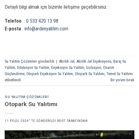
Detaylı bilgi almak için bizimle iletişime geçebilirsiniz :
Telefon
:
0 533 420 13 98
E-posta
:
info@ardenyalitim.com
Su Yalıtım Çözümleri
gönderildi
|
Akrilik Jel
,
Akrilik Jel Enjeksiyonu
,
Baraj Su
Yalıtım
,
Dilatasyon Su Yalıtım
,
Enjeksiyon Su Yalıtım
,
İzolasyon
,
Onarım
Güçlendirme
,
Otopark Enjeksiyon Su Yalıtım
,
Otopark Su Yalıtımı
,
Temel Su Yalıtımı
etiketlendi
Bir yorum bırak
SU YALITIM ÇÖZÜMLERI
Otopark Su Yalıtımı
11 EYLÜL 2024
’' TE GÖNDERILDI
ROOT
TARAFINDAN