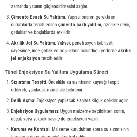
zamanda yapının güçlendirilmesini sağlar.
Çimento Esaslı Su Yalıtımı
: Yapısal onarım gerektiren
durumlarda tercih edilen
çimento bazlı yalıtım
, özellikle geniş
çatlaklar ve boşluklarda etkilidir.
Akrilik Jel Su Yalıtımı
: Yüksek penetrasyon kabiliyeti
sayesinde, ince çatlak ve boşlukların bulunduğu yerlerde
akrilik
jel enjeksiyon
tercih edilir.
Tünel Enjeksiyon Su Yalıtımı Uygulama Süreci
Sızıntının Tespiti
: Öncelikle su sızıntısının kaynağı tespit
edilerek, yapılacak müdahale belirlenir.
Delik Açma
: Enjeksiyon yapılacak alanlara küçük delikler açılır.
Enjeksiyon Uygulaması
: Uygun malzeme seçildikten sonra,
düşük veya yüksek basınç ile enjeksiyon yapılır.
Kuruma ve Kontrol
: Malzeme kuruduktan sonra su sızıntısının
tamamen durup durmadığı kontrol edilir.