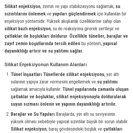
Silikat enjeksiyon
, zemin ve yapı stabilizasyonu sağlamak,
su
sızıntılarını önlemek
ve
yapıları güçlendirmek
için kullanılan bir
enjeksiyon yöntemidir. Yüksek akışkanlık özelliklerine sahip olan
silikat bazlı enjeksiyon
, su ile reaksiyona girerek sertleşir ve
çatlaklar ile boşlukları doldurur
.
Özellikle tüneller, barajlar ve
zayıf zemin koşullarında tercih edilen
bu yöntem,
yapısal
dayanıklılığı artırır ve su yalıtımı sağlar
.
Silikat Enjeksiyonun Kullanım Alanları
Tünel İnşaatları
Tünellerde silikat enjeksiyonu
, yer altı
sularının yapıya zarar vermesini engellemek ve
su yalıtımı
sağlamak amacıyla kullanılır.
Tünel yapılarında zamanla oluşan
çatlaklar ve boşluklar, silikat enjeksiyonuyla doldurularak
suyun sızması önlenir ve yapının dayanıklılığı artırılır.
Barajlar ve Su Yapıları
Barajlarda, yer altı su seviyesinin
yüksek olması sebebiyle yapısal sızıntılar büyük bir sorun olabilir.
Silikat enjeksiyon
, baraj gövdesindeki boşluk ve
çatlakları