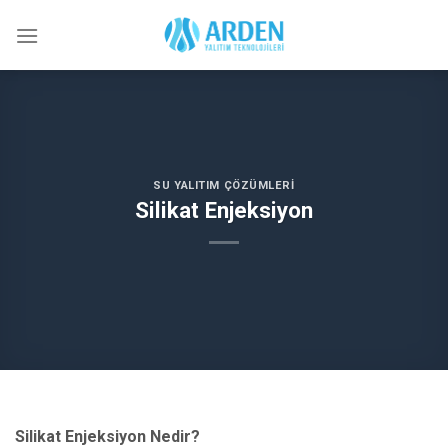
Skip
to
content
SU YALITIM ÇÖZÜMLERI
Silikat Enjeksiyon
Silikat Enjeksiyon Nedir?