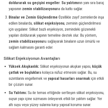
doldurarak su geçişini engeller
.
Su yalıtımı
nın yanı sıra baraj
yapısının
zemin stabilizasyonu
na da katkı sağlar.
Binalar ve Zemin Güçlendirme
Özellikle zayıf zeminlerde inşa
edilen binalarda,
silikat enjeksiyonu
, zeminin güçlendirilmesi
için uygulanır. Silikat bazlı enjeksiyon, zemindeki gözenekli
yapıları doldurarak yapının temeline destek olur. Bu yöntem,
zemin stabilizasyonu
nu sağlayarak binaların uzun ömürlü ve
sağlam kalmasını garanti eder.
Silikat Enjeksiyonun Avantajları
Yüksek Akışkanlık:
Silikat enjeksiyonun akışkan yapısı,
küçük
çatlak ve boşluklar
a kolayca nüfuz etmesini sağlar. Bu, su
sızıntılarını engellemek ve
yapısal hasarları onarmak
için etkili
bir çözüm sunar.
Su Yalıtımı:
Su ile temas ettiğinde sertleşen silikat enjeksiyonu,
suyun yapı içine sızmasını önleyerek etkili bir yalıtım sağlar. Yer
altı suyu veya yüzey sularına karşı yapısal koruma sunar.