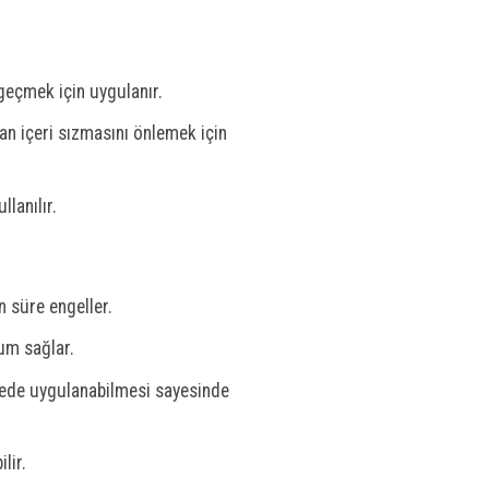
 geçmek için uygulanır.
an içeri sızmasını önlemek için
lanılır.
n süre engeller.
um sağlar.
rede uygulanabilmesi sayesinde
lir.