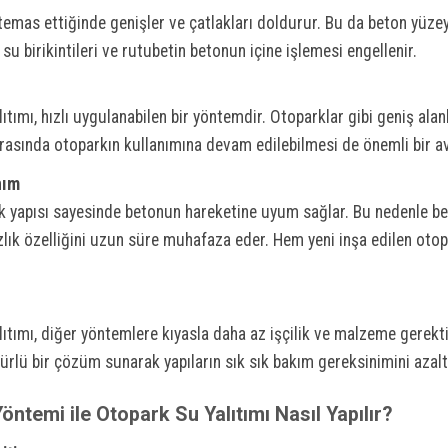
temas ettiğinde genişler ve çatlakları doldurur. Bu da beton yüzey
u birikintileri ve rutubetin betonun içine işlemesi engellenir.
ıtımı, hızlı uygulanabilen bir yöntemdir. Otoparklar gibi geniş alan
rasında otoparkın kullanımına devam edilebilmesi de önemli bir av
nım
ek yapısı sayesinde betonun hareketine uyum sağlar. Bu nedenle be
lık özelliğini uzun süre muhafaza eder. Hem yeni inşa edilen ot
lıtımı, diğer yöntemlere kıyasla daha az işçilik ve malzeme gerekti
lü bir çözüm sunarak yapıların sık sık bakım gereksinimini azaltı
öntemi ile Otopark Su Yalıtımı Nasıl Yapılır?