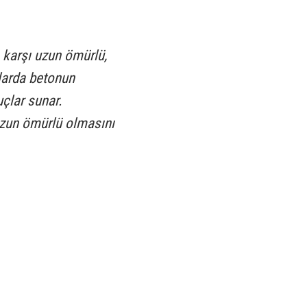
a karşı uzun ömürlü,
larda betonun
uçlar sunar.
 uzun ömürlü olmasını