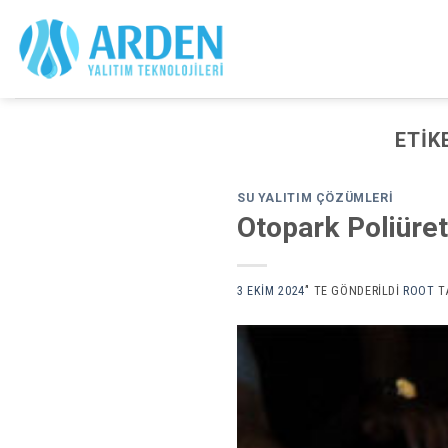
Skip
to
content
ETIK
SU YALITIM ÇÖZÜMLERI
Otopark Poliüre
3 EKIM 2024
’' TE GÖNDERILDI
ROOT
T