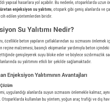
di yapısal hasarlara yol açabilir. Bu nedenle, otoparklarda uzun öm
iüretan enjeksiyon su yalıtımı
, otopark gibi geniş alanlarda ve ç
cih edilen yöntemlerden biridir.
siyon Su Yalıtımı Nedir?
ı, özellikle beton yapıların çatlaklarından su sızmasını önlemek içi
n reçine malzemesi, basınçlı ekipmanlar yardımıyla beton içindeki
s ettiğinde genişleyerek suyu bloke eder ve böylece sızdırmazlık s
lanlarında su yalıtımını etkili bir şekilde sağlamaktadır.
an Enjeksiyon Yalıtımının Avantajları
ı Çözüm
emi, uygulandığı alanlarda suyun sızmasını önlemekle kalmaz, ayn
 Otoparklarda kullanılan bu yöntem, yoğun araç trafiği ve dış hava