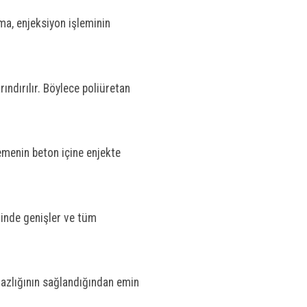
ama, enjeksiyon işleminin
ındırılır. Böylece poliüretan
zemenin beton içine enjekte
iğinde genişler ve tüm
mazlığının sağlandığından emin