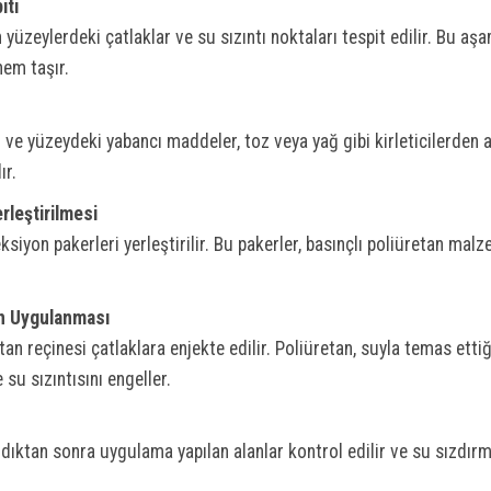
iti
yüzeylerdeki çatlaklar ve su sızıntı noktaları tespit edilir. Bu aş
nem taşır.
r ve yüzeydeki yabancı maddeler, toz veya yağ gibi kirleticilerden ar
ır.
rleştirilmesi
ksiyon pakerleri yerleştirilir. Bu pakerler, basınçlı poliüretan mal
n Uygulanması
etan reçinesi çatlaklara enjekte edilir. Poliüretan, suyla temas ett
 su sızıntısını engeller.
ıktan sonra uygulama yapılan alanlar kontrol edilir ve su sızdır