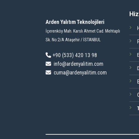
Hiz
Arden Yalıtım Teknolojileri
İçerenköy Mah. Karslı Ahmet Cad. Mehtaplı
Sk. No:2/A Ataşehir / İSTANBUL
+9
0 (533) 420 13 98
info@ardenyalitim.com
D
cuma@ardenyalitim.com