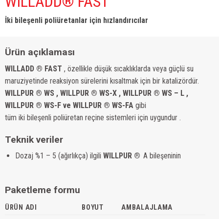
WILLADD® FAST
İki bileşenli poliüretanlar için hızlandırıcılar
Ürün açıklaması
WILLADD ® FAST
, özellikle düşük sıcaklıklarda veya güçlü su
maruziyetinde reaksiyon sürelerini kısaltmak için bir katalizördür.
WILLPUR ® WS , WILLPUR ® WS-X , WILLPUR ® WS – L ,
WILLPUR ® WS-F ve WILLPUR ® WS-FA
gibi
tüm iki bileşenli poliüretan reçine sistemleri için uygundur .
Teknik veriler
Dozaj %1 – 5 (ağırlıkça) ilgili
WILLPUR ®
A bileşeninin
Paketleme formu
ÜRÜN ADI
BOYUT
AMBALAJLAMA