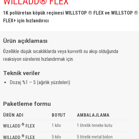
WILLADD® FLEX
1K poliüretan köpük reçinesi WILLSTOP ® FLEX ve WILLSTOP ®
FLEX+ için hızlandırıcı
Ürün açıklaması
Özellikle düşük sıcaklıklarda veya kuvvetli su akışı olduğunda
reaksiyon sürelerini hızlandırmak için.
Teknik veriler
Dozaj %1 – 5 (ağırlık yüzdeleri)
Paketleme formu
ÜRÜN ADI
BOYUT
AMBALAJLAMA
®
1 kilo
1 litrelik teneke kutu
WILLADD
FLEX
®
5 kilo
5 litrelik metal bidon
WILLADD
FLEX