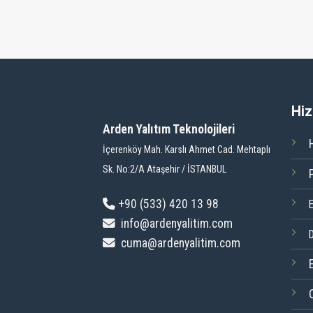
Hiz
Arden Yalıtım Teknolojileri
İçerenköy Mah. Karslı Ahmet Cad. Mehtaplı
Sk. No:2/A Ataşehir / İSTANBUL
+9
0 (533) 420 13 98
info@ardenyalitim.com
D
cuma@ardenyalitim.com