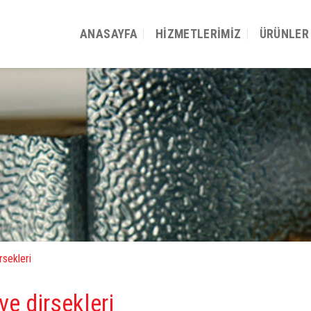
ANASAYFA
HIZMETLERIMIZ
ÜRÜNLER
rsekleri
e dirsekleri