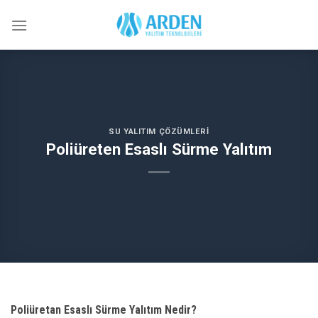
Skip
to
content
SU YALITIM ÇÖZÜMLERI
Poliüreten Esaslı Sürme Yalıtım
Poliüretan Esaslı Sürme Yalıtım Nedir?